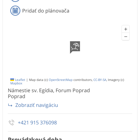
Pridať do plánovača
+
−
Leaflet
|
Map data (c)
OpenStreetMap
contributors,
CC-BY-SA
, Imagery (c)
Mapbox
Námestie sv. Egídia, Forum Poprad
Poprad
Zobraziť navigáciu
+421 915 376098
Prevádzková doba