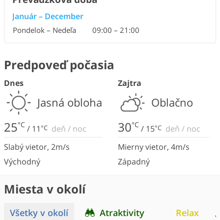
Január
–
December
Pondelok – Nedeľa
09:00
–
21:00
Predpoveď počasia
Dnes
Zajtra
Jasná obloha
Oblačno
25
30
°C
°C
/
11
°C
deň
/
noc
/
15
°C
deň
/
noc
Slabý vietor
,
2
m/s
Mierny vietor
,
4
m/s
Východný
Západný
Miesta v okolí
Všetky v okolí
Atraktivity
Relax