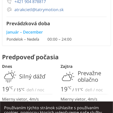
+421 904 878817
atrakcietl@tatrymotion.sk
Prevádzková doba
Január
–
December
Pondelok – Nedeľa
00:00
–
24:00
Predpoveď počasia
Dnes
Zajtra
Prevažne
Silný dážď
oblačno
19
19
°C
°C
/
15
°C
deň
/
noc
/
11
°C
deň
/
noc
Mierny vietor
,
4
m/s
Mierny vietor
,
4
m/s
Severo-východný
Severo-východný
Používaním týchto stránok súhlasíte s používaním
cookies, pomocou ktorých vylepšujeme naše služby.