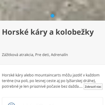
1
Horské káry a kolobežky
Zážitková atrakcia, Pre deti, Adrenalín
Horské káry alebo mountaincarts môžu jazdiť v každom
teréne (na poli, po lesnej ceste aj po lyžiarskej dráhe),
potrebné je len priaznivé počasie bez dažďa.
…
Zobraziť viac