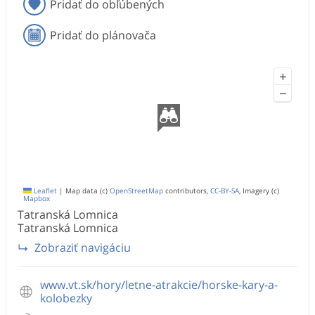
Pridať do obľúbených
Pridať do plánovača
+
−
Leaflet
|
Map data (c)
OpenStreetMap
contributors,
CC-BY-SA
, Imagery (c)
Mapbox
Tatranská Lomnica
Tatranská Lomnica
Zobraziť navigáciu
www.vt.sk/hory/letne-atrakcie/horske-kary-a-
kolobezky