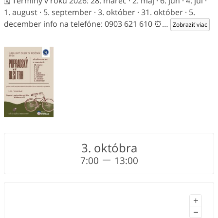
🗓 Termíny v roku 2026: 28. marec · 2. máj · 6. jún · 4. júl ·
1. august · 5. september · 3. október · 31. október · 5.
december info na telefóne: 0903 621 610 ⏰
…
Zobraziť viac
3. októbra
7:00
13:00
+
−