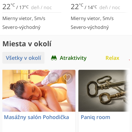
22
22
°C
°C
/
17
°C
deň
/
noc
/
14
°C
deň
/
noc
Mierny vietor
,
5
m/s
Mierny vietor
,
5
m/s
Severo-východný
Severo-východný
Miesta v okolí
Všetky v okolí
Atraktivity
Relax
Masážny salón Pohodička
Paniq room