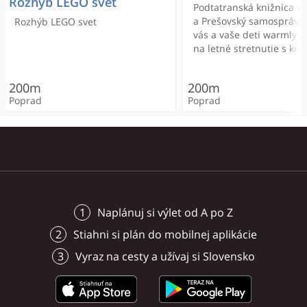
Rozhýb LEGO svet
Poprad
Poprad
Podtatranská knižnica v
300m
a Prešovský samosprávny
Rozhýb LEGO svet
vás a vaše deti warmly 
Poprad
Poprad
na letné stretnutie s kni
< 100m
500m
rámci projektu Prečítané 
< 100m
< 100m
< 100m
500m
200m
200m
Poprad
Poprad
Poprad
Poprad
Poprad
Poprad
Poprad
Poprad
Naplánuj si výlet od A po Z
Stiahni si plán do mobilnej aplikácie
Vyraz na cesty a užívaj si Slovensko