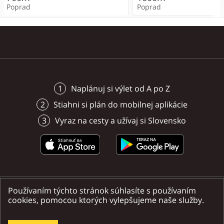
Poprad
Poprad
Poprad
Poprad
Poprad
Poprad
Poprad
Poprad
Naplánuj si výlet od A po Z
Stiahni si plán do mobilnej aplikácie
Vyraz na cesty a užívaj si Slovensko
Používaním týchto stránok súhlasíte s používaním
Nájdete nás na sociálnych sieťach
cookies, pomocou ktorých vylepšujeme naše služby.