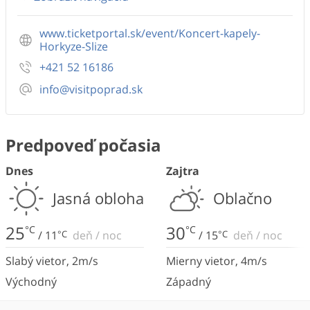
www.ticketportal.sk/event/Koncert-kapely-
Horkyze-Slize
+421 52 16186
info@visitpoprad.sk
Predpoveď počasia
Dnes
Zajtra
Jasná obloha
Oblačno
25
30
°C
°C
/
11
°C
deň
/
noc
/
15
°C
deň
/
noc
Slabý vietor
,
2
m/s
Mierny vietor
,
4
m/s
Východný
Západný