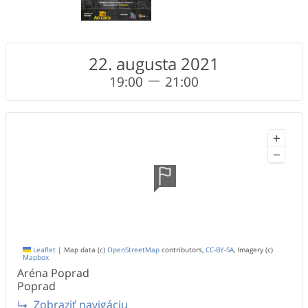
22. augusta 2021
19:00
21:00
+
−
Leaflet
|
Map data (c)
OpenStreetMap
contributors,
CC-BY-SA
, Imagery (c)
Mapbox
Aréna Poprad
Poprad
Zobraziť navigáciu