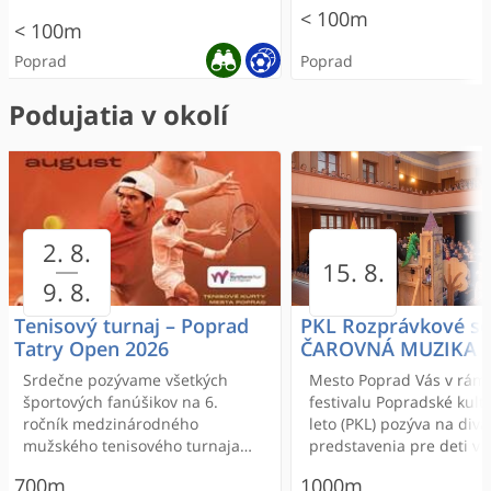
< 100m
< 100m
Poprad
Poprad
Podujatia v okolí
ONLINE REZERVÁCIA
2. 8.
Aréna Poprad
Centrum IN - Inštitút krásy
Reštaurácia Aréna
Aréna Poprad
Hotel Mamut
Cinemax
Euronails MAX Popr
First class pancakes
Citybowling Poprad
Pension Vila Mery
15. 8.
Nechtový Salón
9. 8.
Multisálové kino premie
300m
rôzne žánre filmov
Tenisový turnaj – Poprad
PKL Rozprávkové so
< 100m
Tatry Open 2026
ČAROVNÁ MUZIKA
Srdečne pozývame všetkých
Mesto Poprad Vás v rám
Poprad
Poprad
300m
1000m
športových fanúšikov na 6.
festivalu Popradské kult
ročník medzinárodného
leto (PKL) pozýva na div
400m
400m
Poprad
Poprad
mužského tenisového turnaja
predstavenia pre deti v
< 100m
< 100m
Poprad Tatry Open 2026 do
400m
400m
kultúry. Vstup je voľný.
700m
1000m
Popradu!