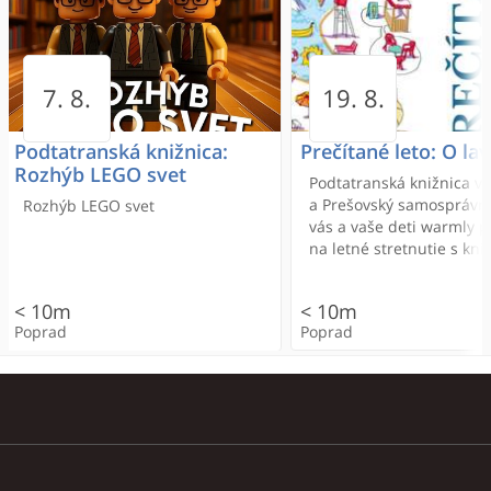
Paniq room
Masážny salón Pohodička
Brothers Pizza & Pub
Paniq room
Penzión Jakub
Zážitkovňa
All in one beauty sa
Segafredo Poprad
Dojo Fit
Tatra Hotel
7. 8.
19. 8.
400m
400m
Podtatranská knižnica:
Prečítané leto: O la
150m
Rozhýb LEGO svet
Poprad
Poprad
Podtatranská knižnica v
< 100m
a Prešovský samosprávny
Rozhýb LEGO svet
vás a vaše deti warmly 
Poprad
Poprad
na letné stretnutie s kni
300m
300m
rámci projektu Prečítané 
300m
300m
300m
300m
< 10m
< 10m
Poprad
Poprad
Poprad
Poprad
Poprad
Poprad
Poprad
Poprad