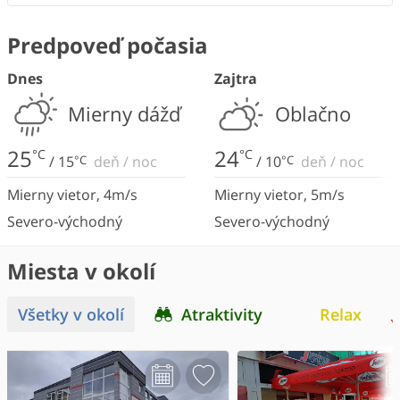
Predpoveď počasia
Dnes
Zajtra
Mierny dážď
Oblačno
25
24
°C
°C
/
15
°C
deň
/
noc
/
10
°C
deň
/
noc
Mierny vietor
,
4
m/s
Mierny vietor
,
5
m/s
Severo-východný
Severo-východný
Miesta v okolí
Všetky v okolí
Atraktivity
Relax