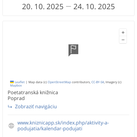
20. 10. 2025
24. 10. 2025
+
−
Leaflet
|
Map data (c)
OpenStreetMap
contributors,
CC-BY-SA
, Imagery (c)
Mapbox
Poetatranská knižnica
Poprad
Zobraziť navigáciu
www.kniznicapp.sk/index.php/aktivity-a-
podujatia/kalendar-podujati