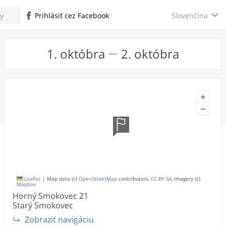
Slovenčina
Prihlásiť cez Facebook
1. októbra
2. októbra
+
−
Leaflet
|
Map data (c)
OpenStreetMap
contributors,
CC-BY-SA
, Imagery (c)
Mapbox
Horný Smokovec
21
Starý Smokovec
Zobraziť navigáciu