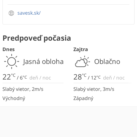
savesk.sk/
Predpoveď počasia
Dnes
Zajtra
Jasná obloha
Oblačno
22
28
°C
°C
/
6
°C
deň
/
noc
/
12
°C
deň
/
noc
Slabý vietor
,
2
m/s
Slabý vietor
,
3
m/s
Východný
Západný