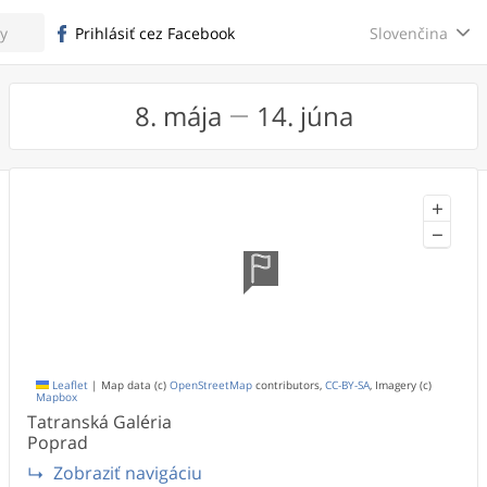
Slovenčina
Prihlásiť cez Facebook
8. mája
14. júna
+
−
Leaflet
|
Map data (c)
OpenStreetMap
contributors,
CC-BY-SA
, Imagery (c)
Mapbox
Tatranská Galéria
Poprad
Zobraziť navigáciu