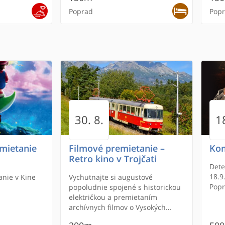
Poprad
Pop
ODP
ODP
30. 8.
18
rior
alon
nt
urt
Letecký simulátor B737
Masážny salón Pohodička
Pizzeria Borsalino
Letecký simulátor B737
Vila Casablanca
Gal
Stu
La 
Act
Hot
Mnoheľova
mietanie
Filmové premietanie –
Kom
Poprad je
Retro kino v Trojčati
pod jednou
Detektí
200m
40
18.9
nie v Kine
Vychutnajte si augustové
150m
15
Popr
popoludnie spojené s historickou
Poprad
Pop
600m
60
električkou a premietaním
Poprad
Pop
archívnych filmov o Vysokých
Tatrách!