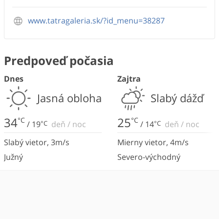
www.tatragaleria.sk/?id_menu=38287
Predpoveď počasia
Dnes
Zajtra
Jasná obloha
Slabý dážď
34
25
°C
°C
/
19
°C
deň
/
noc
/
14
°C
deň
/
noc
Slabý vietor
,
3
m/s
Mierny vietor
,
4
m/s
Južný
Severo-východný