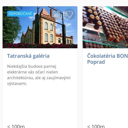
ODPORÚČANÉ
Tatranská galéria
Čokolatéria BON
Poprad
Niekdajšia budova parnej
elektrárne vás očarí nielen
architektúrou, ale aj zaujímavými
výstavami.
< 100m
< 100m