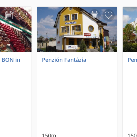
 BON in
Penzión Fantázia
Pen
150m
15