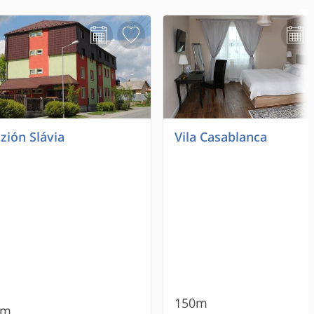
zión Slávia
Vila Casablanca
150m
0m