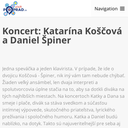
Navigation
Koncert: Katarína Koščová
a Daniel Špiner
Jedna speváčka a jeden klavirista. V prípade, že ide o
dvojicu Koščová - Špiner, nik iný vám tam nebude chýbať.
Žiaden veľký ansámbel, len dvaja interpreti a
spolutvorcovia úplne stačia na to, aby sa dotkli diváka na
tých najhlbších miestach. Na koncertoch Katky a Dana sa
smeje i plače, divák sa stáva svedkom a súčasťou
intímnej výpovede, skutočného priateľstva, lyrického
prežívania i spoločného humoru. Katka a Daniel budú
nablízko, na dotyk. Takto sú najuveriteľnejší pre seba aj