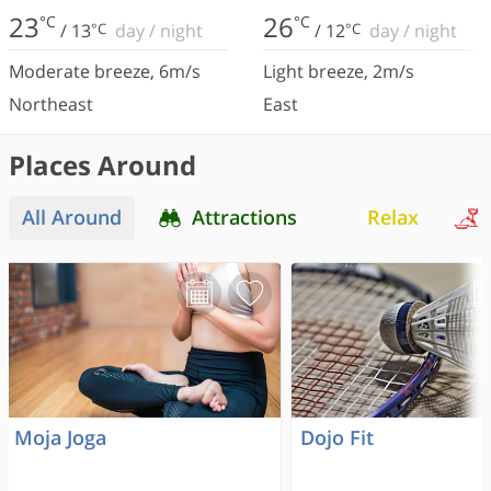
23
26
°C
°C
/
13
°C
day
/
night
/
12
°C
day
/
night
Moderate breeze
,
6
m/s
Light breeze
,
2
m/s
Northeast
East
Places Around
All Around
Attractions
Relax
Moja Joga
Dojo Fit