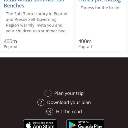
200m
Benches
Poprad
Poprad
Fitness for the brain
< 100m
The Sub-Tatra Library in Poprad
and Prešov Self-Governing
Poprad
Poprad
Region warmly invite you and
your children to a summer book
< 100m
400m
gathering as part of the Read-
400m
400m
400m
400m
Aloud Summer project!
< 100m
< 100m
Poprad
Poprad
Poprad
Poprad
Poprad
Poprad
Poprad
Poprad
Plan your trip
Download your plan
Hit the road