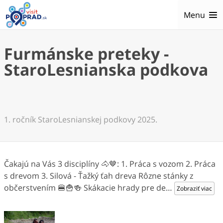
Menu
Furmánske preteky -
StaroLesnianska podkova
1. ročník StaroLesnianskej podkovy 2025.
Čakajú na Vás 3 disciplíny 🐴🤎: 1. Práca s vozom 2. Práca
s drevom 3. Silová - Ťažký ťah dreva Rôzne stánky z
občerstvením 🍔🍟🍻 Skákacie hrady pre de
…
Zobraziť viac