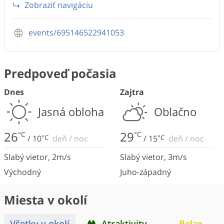
Zobraziť navigáciu
events/695146522941053
Predpoveď počasia
Dnes
Zajtra
Jasná obloha
Oblačno
26
29
°C
°C
/
10
°C
deň
/
noc
/
15
°C
deň
/
noc
Slabý vietor
,
2
m/s
Slabý vietor
,
3
m/s
Východný
Juho-západný
Miesta v okolí
Všetky v okolí
Atraktivity
Relax