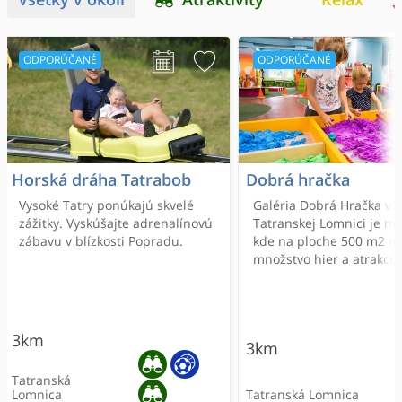
ODPORÚČANÉ
ODPORÚČANÉ
Horská dráha Tatrabob
Dobrá hračka
Vysoké Tatry ponúkajú skvelé
Galéria Dobrá Hračka v
zážitky. Vyskúšajte adrenalínovú
Tatranskej Lomnici je mi
zábavu v blízkosti Popradu.
kde na ploche 500 m2 n
množstvo hier a atrakcií
3km
3km
Tatranská
Lomnica
Tatranská Lomnica