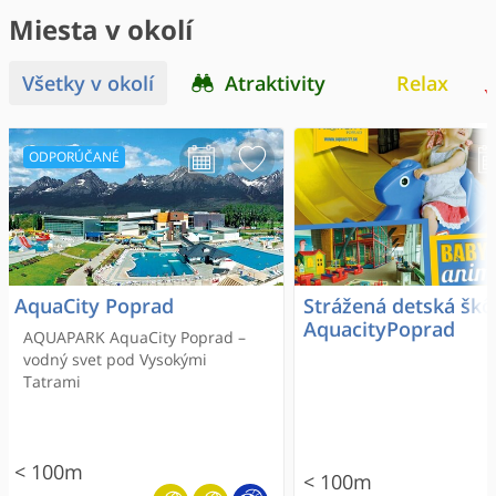
Miesta v okolí
Všetky v okolí
Atraktivity
Relax
ODPORÚČANÉ
AquaCity Poprad
Strážená detská škô
AquacityPoprad
AQUAPARK AquaCity Poprad –
vodný svet pod Vysokými
Tatrami
< 100m
< 100m