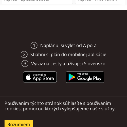
Národnom tréningovom centre.
Spišská Sobota
Spišská Sobota
Spišská Sobota
Poprad
Poprad
Poprad
Naplánuj si výlet od A po Z
Stiahni si plán do mobilnej aplikácie
Vyraz na cesty a užívaj si Slovensko
Používaním týchto stránok súhlasíte s používaním
Nájdete nás na sociálnych sieťach
cookies, pomocou ktorých vylepšujeme naše služby.
Rozumiem