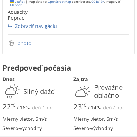
Leaflet
|
Map data (c)
OpenStreetMap
contributors,
CC-BY-SA
, Imagery (c)
Mapbox
Aquacity
Poprad
Zobraziť navigáciu
photo
Predpoveď počasia
Dnes
Zajtra
Prevažne
Silný dážď
oblačno
22
23
°C
°C
/
16
°C
deň
/
noc
/
14
°C
deň
/
noc
Mierny vietor
,
5
m/s
Mierny vietor
,
5
m/s
Severo-východný
Severo-východný