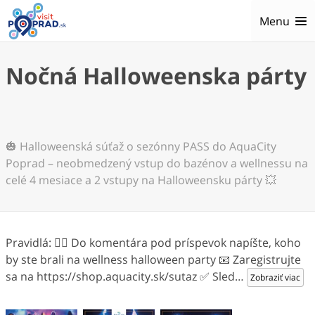
Menu
Nočná Halloweenska párty
🎃 Halloweenská súťaž o sezónny PASS do AquaCity
Poprad – neobmedzený vstup do bazénov a wellnessu na
celé 4 mesiace a 2 vstupy na Halloweensku párty 💥
Pravidlá: 👯‍♀️ Do komentára pod príspevok napíšte, koho
by ste brali na wellness halloween party 📧 Zaregistrujte
sa na https://shop.aquacity.sk/sutaz ✅ Sled
…
Zobraziť viac