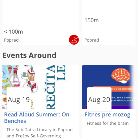
150m
< 100m
Poprad
Poprad
Events Around
RECOMMENDED
ONLINE RESERVATION
Paniq room
Massage salon Pohodička
Brothers Pizza & Pub
Paniq room
Penzión Jakub
Zážitkovňa
All in one beauty sa
Segafredo Poprad
Dojo Fit
Tatra Hotel
Aug 19
Aug 20
400m
400m
Read-Aloud Summer: On
Fitnes pre mozog
150m
Benches
Poprad
Poprad
Fitness for the brain
< 100m
The Sub-Tatra Library in Poprad
and Prešov Self-Governing
Poprad
Poprad