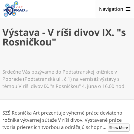
Navigation
Výstava - V ríši divov IX. "s
Rosničkou"
Srdečne Vás pozývame do Podtatranskej knižnice v
Poprade (Podtatranská ul., č.1) na vernisáž výstavy s
témou V ríši divov IX. "s Rosničkou" 4. júna o 16.00 hod.
SZŠ Rosnička Art prezentuje výherné práce deviateho
ročníka výtvarnej súťaže V ríši divov. Vystavené práce
tvoria prierez ich tvorbou a odrážajú schopn
…
Show More