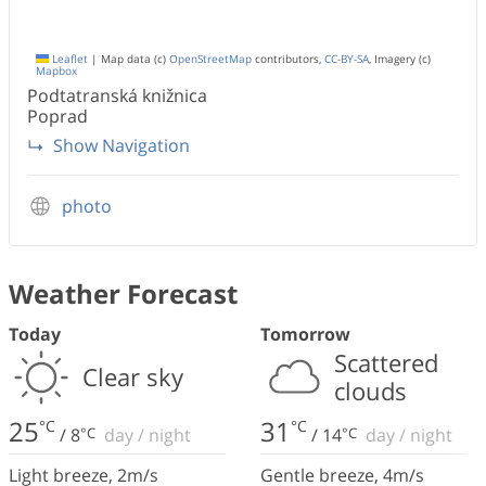
Leaflet
|
Map data (c)
OpenStreetMap
contributors,
CC-BY-SA
, Imagery (c)
Mapbox
Podtatranská knižnica
Poprad
Show Navigation
photo
Weather Forecast
Today
Tomorrow
Scattered
Clear sky
clouds
25
31
°C
°C
/
8
°C
day
/
night
/
14
°C
day
/
night
Light breeze
,
2
m/s
Gentle breeze
,
4
m/s