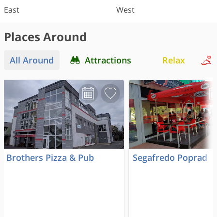
East
West
Places Around
All Around
Attractions
Relax
Brothers Pizza & Pub
Segafredo Poprad