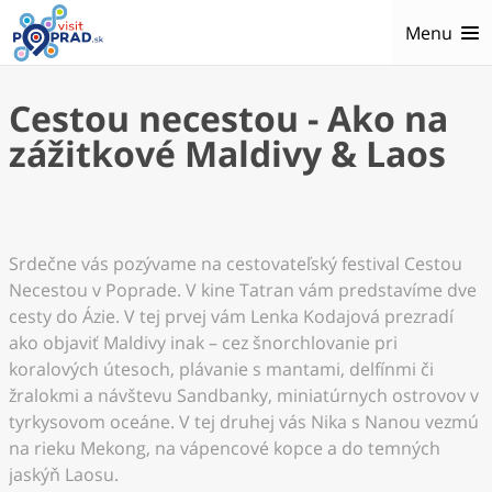
Menu
Cestou necestou - Ako na
zážitkové Maldivy & Laos
Srdečne vás pozývame na cestovateľský festival Cestou
Necestou v Poprade. V kine Tatran vám predstavíme dve
cesty do Ázie. V tej prvej vám Lenka Kodajová prezradí
ako objaviť Maldivy inak – cez šnorchlovanie pri
koralových útesoch, plávanie s mantami, delfínmi či
žralokmi a návštevu Sandbanky, miniatúrnych ostrovov v
tyrkysovom oceáne. V tej druhej vás Nika s Nanou vezmú
na rieku Mekong, na vápencové kopce a do temných
jaskýň Laosu.