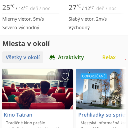
25
27
°C
°C
/
14
°C
deň
/
noc
/
12
°C
deň
/
noc
Mierny vietor
,
5
m/s
Slabý vietor
,
2
m/s
Severo-východný
Východný
Miesta v okolí
Všetky v okolí
Atraktivity
Relax
ODPORÚČANÉ
Kino Tatran
Prehliadky so spri
Tradičné kino prešlo
Mestská informačná kan