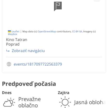
Leaflet
|
Map data (c)
OpenStreetMap
contributors,
CC-BY-SA
, Imagery (c)
Mapbox
Kino Tatran
Poprad
Zobraziť navigáciu
events/1817097722563379
Predpoveď počasia
Dnes
Zajtra
Prevažne
Jasná obloha
oblačno