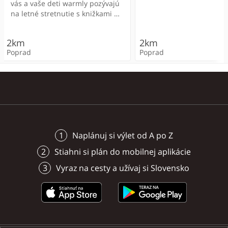
vás a vaše deti warmly pozývajú
Poprad
Poprad
na letné stretnutie s knižkami v
2km
2km
rámci projektu Prečítané leto!
400m
300m
600m
300m
2km
2km
Poprad
Poprad
Poprad - Veľká
Poprad
Poprad
Poprad - Veľká
Poprad
Poprad-Veľká
Naplánuj si výlet od A po Z
Stiahni si plán do mobilnej aplikácie
Vyraz na cesty a užívaj si Slovensko