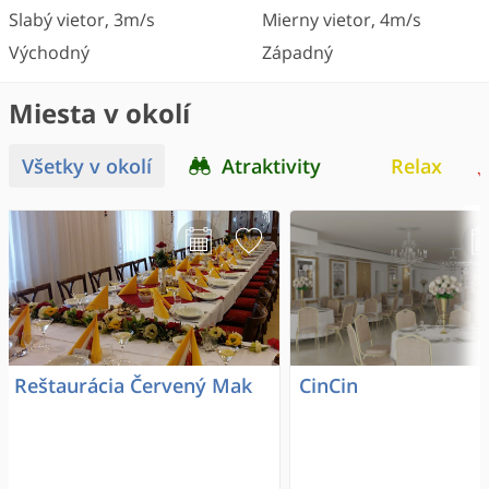
Slabý vietor
,
3
m/s
Mierny vietor
,
4
m/s
Východný
Západný
Miesta v okolí
Všetky v okolí
Atraktivity
Relax
Reštaurácia Červený Mak
CinCin