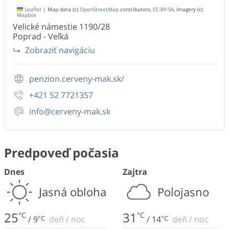
Leaflet
|
Map data (c)
OpenStreetMap
contributors,
CC-BY-SA
, Imagery (c)
Mapbox
Velické námestie
1190/28
Poprad - Veľká
Zobraziť navigáciu
penzion.cerveny-mak.sk/
+421 52 7721357
info@cerveny-mak.sk
Predpoveď počasia
Dnes
Zajtra
Jasná obloha
Polojasno
25
31
°C
°C
/
9
°C
deň
/
noc
/
14
°C
deň
/
noc