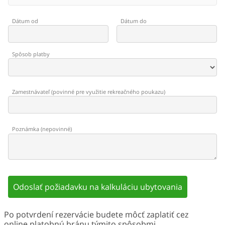
Dátum od
Dátum do
Spôsob platby
Zamestnávateľ
(
povinné pre využitie rekreačného poukazu
)
Poznámka
(
nepovinné
)
Odoslať požiadavku na kalkuláciu ubytovania
Po potvrdení rezervácie budete môcť zaplatiť cez
online platobnú bránu týmito spôsobmi