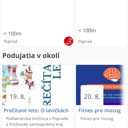
< 100m
< 100m
Poprad
Poprad
Podujatia v okolí
Poprad - Veľká
Masážny salón Pohodička
Reštaurácia Červený Mak
Cvičisko Poprad
Penzión Harmony
Scherfelov dom
All in one beauty sa
CinCin
Štadión Poprad- Veľ
Penzión Cin-Cin
19. 8.
20. 8.
Mestská časť
Krásna expozícia
dokumentujúca život PH
Prečítané leto: O lavičkách
Fitnes pre mozog
< 100m
150m
AURELA VILIAMA SCHERF
Podtatranská knižnica v Poprade
Fitnes pre mozog
rozhodne stojí za vašu 
< 100m
< 100m
Poprad
a Prešovský samosprávny kraj
Poprad - Veľká