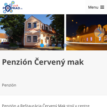
Menu
1
2
3
4
5
Penzión Červený mak
Penzión
Penzión a Reštaurácia Červený Mak stojí v centre