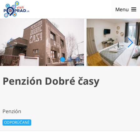
Menu
1
2
3
Penzión Dobré časy
Penzión
ODPORÚČANÉ