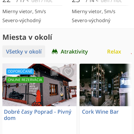
/
17
deň
/
noc
/
14
deň
/
noc
Mierny vietor
,
5
m/s
Mierny vietor
,
5
m/s
Severo-východný
Severo-východný
Miesta v okolí
Všetky v okolí
Atraktivity
Relax
ODPORÚČANÉ
ONLINE REZERVÁCIA
Dobré časy Poprad - Pivný
Cork Wine Bar
dom