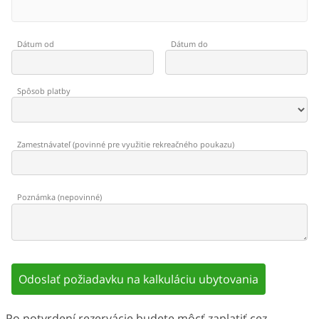
Dátum od
Dátum do
Spôsob platby
Zamestnávateľ
(
povinné pre využitie rekreačného poukazu
)
Poznámka
(
nepovinné
)
Odoslať požiadavku na kalkuláciu ubytovania
Po potvrdení rezervácie budete môcť zaplatiť cez