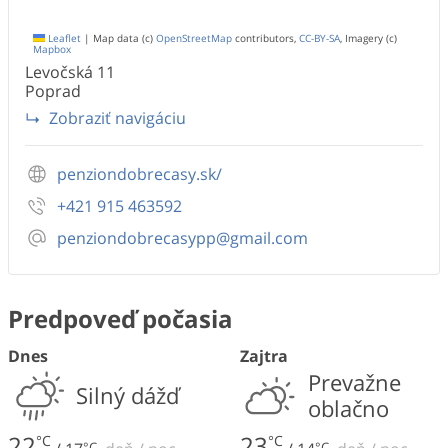
Leaflet
|
Map data (c)
OpenStreetMap
contributors,
CC-BY-SA
, Imagery (c)
Mapbox
Levočská
11
Poprad
Zobraziť navigáciu
penziondobrecasy.sk/
+421 915 463592
penziondobrecasypp@gmail.com
Predpoveď počasia
Dnes
Zajtra
Prevažne
Silný dážď
oblačno
22
23
°C
°C
°C
°C