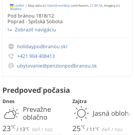
Leaflet
|
Map data (c)
OpenStreetMap
contributors,
CC-BY-SA
, Imagery (c)
Mapbox
Pod bránou
1818/12
Poprad - Spišská Sobota
Zobraziť navigáciu
holidaypodbranou.sk/
+421 904 408413
ubytovanie@penzionpodbranou.sk
Predpoveď počasia
Dnes
Zajtra
Prevažne
Jasná obloha
oblačno
23
25
°C
°C
/
13
°C
deň
/
noc
/
11
°C
deň
/
noc