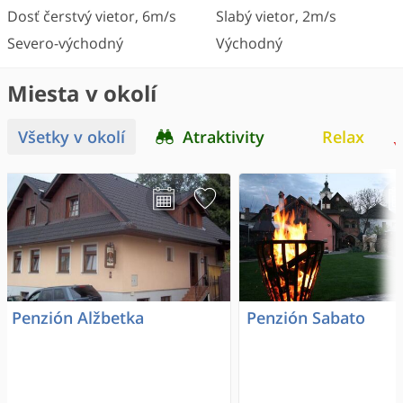
Dosť čerstvý vietor
,
6
m/s
Slabý vietor
,
2
m/s
Severo-východný
Východný
Miesta v okolí
Všetky v okolí
Atraktivity
Relax
Penzión Alžbetka
Penzión Sabato