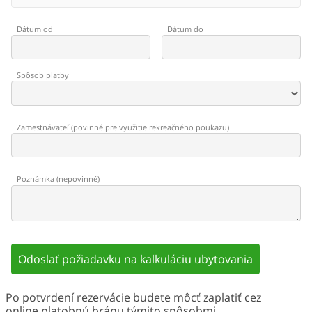
Dátum od
Dátum do
Spôsob platby
Zamestnávateľ
(
povinné pre využitie rekreačného poukazu
)
Poznámka
(
nepovinné
)
Odoslať požiadavku na kalkuláciu ubytovania
Po potvrdení rezervácie budete môcť zaplatiť cez
online platobnú bránu týmito spôsobmi